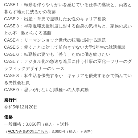
CASE１：転勤を伴うやりがいを感じている仕事の継続と、両親と
暮らす地元に残るかの葛藤
CASE２：出産・育児で退職した女性のキャリア相談
CASE３：早期退職支援制度に対する自身の気持ちと、家族の思い
との不一致からくる葛藤
CASE４：リーマンショック世代の転職に関する課題
CASE５：働くことに対して前向きでない大学3年生の就活相談
CASE６：転勤族の妻でも「整う」ために働き続けたい
CASE７：デジタル化の急速な進展に伴う仕事の変化―フリーのグ
ラフィックデザイナーのケース
CASE８：私生活を優先するか、キャリアを優先するかで悩んでい
る男性会社員
CASE９：思いがけない別職種への人事異動
発行日
令和5年12月20日
価格
一般価格：3,850円
＋送料
（税込）
（
ACCN会員の方はこちら
：3,080円（税込）＋送料）